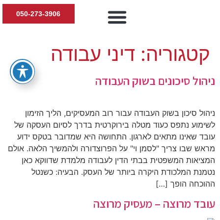
050-273-3906
יצירת קשר
דיני עבודה
חוות דעת טרום תביעה
נזקי גוף ותביעות
הדרכות למעסיקים
קטגוריה:
דיני עבודה
ניהול סיכונים בשוק העבודה
ניהול סיכון בשוק העבודה עבור רוב המעסיקים, הליך הזימון
לשימוע נתפס כעוד מטלה בירוקרטית בדרך לסיום העסקה של
עובד שאינו מתאים לארגון. התחושה היא שמדובר בטקס ידוע
מראש שבו צריך "לסמן וי" על הפרוצדורה ולהמשיך הלאה. אולם
המציאות המשפטית בבתי הדין לעבודה מלמדת שדווקא כאן
נטמנת המלכודת היקרה ביותר של העסק. הבעיה: כשנטל
ההוכחה הופך […]
עובד מרוצה – מעסיק מרוצה