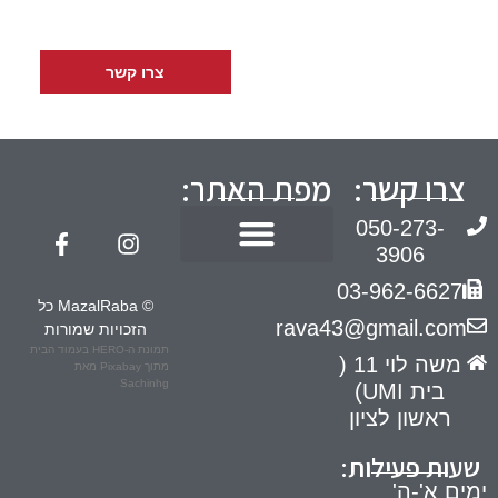
או התקשרו
050-273-
3906
צרו קשר
צרו קשר:
מפת האתר:
050-273-
3906
חוות דעת טרום תביעה
הדרכות מעסיקים
03-962-6627
© MazalRaba כל
rava43@gmail.com
הזכויות שמורות
תמונת ה-HERO בעמוד הבית
משה לוי 11 (
מתוך
Pixabay
מאת
Sachinhg
בית UMI)
ראשון לציון
שעות פעילות:
ימים א'-ה'