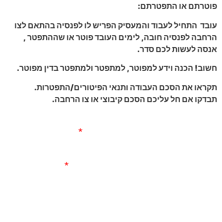
פוטרתם או התפטרתם:
עובד התחיל לעבוד והמעסיק הפריש לו לפנסיה בהתאם לצו
הרחבה לפנסיה חובה, לימים העובד פוטר או שההתפטר ,
אנסה לעשות לכם סדר.
חשוב! הכנה וידע למפוטר, למתפטר ולמתפטר בדין מפוטר.
תקראו את הסכם העבודה ותנאי הפיטורים/התפטרות.
תבדקו אם חל עליכם הסכם קיבוצי או צו הרחבה.
שם
השאירו פרטים ונחזור
אליכם בהקדם.
אימייל
שלחו לנו
מייל
טלפון
rava43@gmail.com