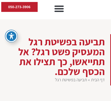
050-273-3906
יצירת קשר
דיני עבודה
חוות דעת טרום תביעה
נזקי גוף ותביעות
הדרכות למעסיקים
תביעה בפשיטת רגל
המעסיק פשט רגל? אל
תתייאשו, כך תצילו את
הכסף שלכם.
דף הבית
»
תביעה בפשיטת רגל