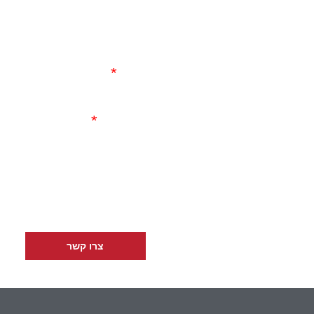
שם
השאירו פרטים ונחזור
אליכם בהקדם.
אימייל
שלחו לנו
מייל
טלפון
rava43@gmail.com
או התקשרו
050-273-
3906
צרו קשר