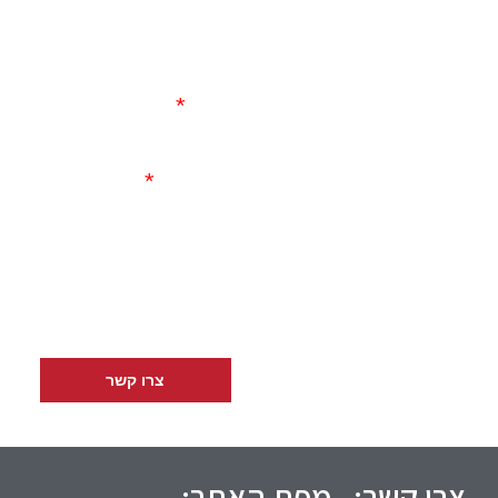
שם
השאירו פרטים ונחזור
אליכם בהקדם.
אימייל
שלחו לנו
מייל
טלפון
rava43@gmail.com
או התקשרו
050-273-
3906
צרו קשר
צרו קשר:
מפת האתר: