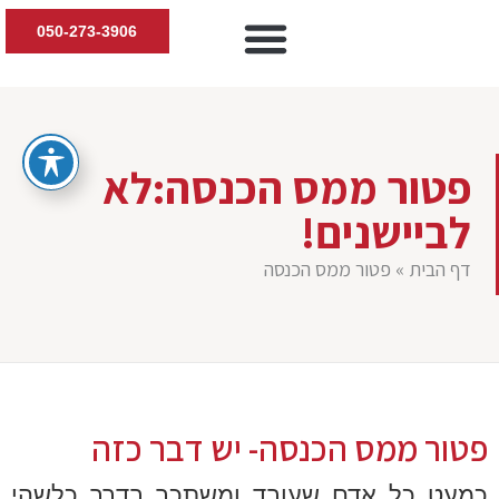
050-273-3906
יצירת קשר
דיני עבודה
חוות דעת טרום תביעה
נזקי גוף ותביעות
הדרכות למעסיקים
פטור ממס הכנסה:לא
לביישנים!
דף הבית
»
פטור ממס הכנסה
פטור ממס הכנסה- יש דבר כזה
כמעט כל אדם שעובד ומשתכר בדרך כלשהי