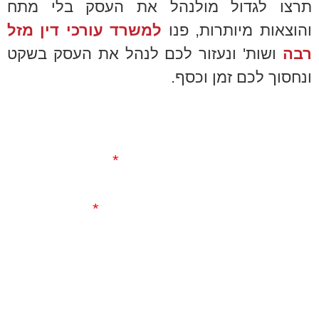
תרצו לגדול מולנהל את העסק בלי מתח
והוצאות מיותרות, פנו
למשרד עורכי דין מזל
רבה
ושות' ונעזור לכם לנהל את העסק בשקט
ונחסוך לכם זמן וכסף.
שם
השאירו פרטים ונחזור
אליכם בהקדם.
אימייל
שלחו לנו
מייל
טלפון
rava43@gmail.com
או התקשרו
050-273-
3906