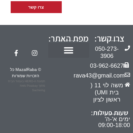
צרו קשר
צרו קשר:
מפת האתר:
050-273-
3906
חוות דעת טרום תביעה
הדרכות מעסיקים
03-962-6627
© MazalRaba כל
rava43@gmail.com
הזכויות שמורות
תמונת ה-HERO בעמוד הבית
משה לוי 11 (
מתוך
Pixabay
מאת
Sachinhg
בית UMI)
ראשון לציון
שעות פעילות:
ימים א'-ה'
09:00-18:00